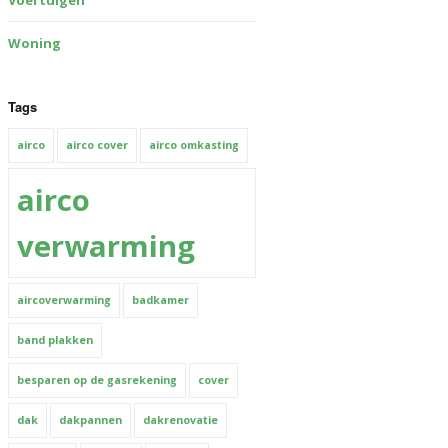
Voertuigen
Woning
Tags
airco
airco cover
airco omkasting
airco
verwarming
aircoverwarming
badkamer
band plakken
besparen op de gasrekening
cover
dak
dakpannen
dakrenovatie