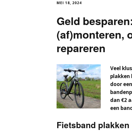
MEI 18, 2024
Geld besparen: 
(af)monteren, 
repareren
Veel klus
plakken 
door een
bandenpl
dan €2 a
een ban
Fietsband plakken