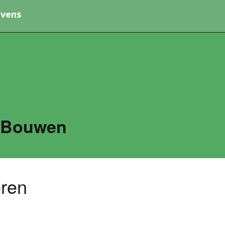
vens
 Bouwen
eren