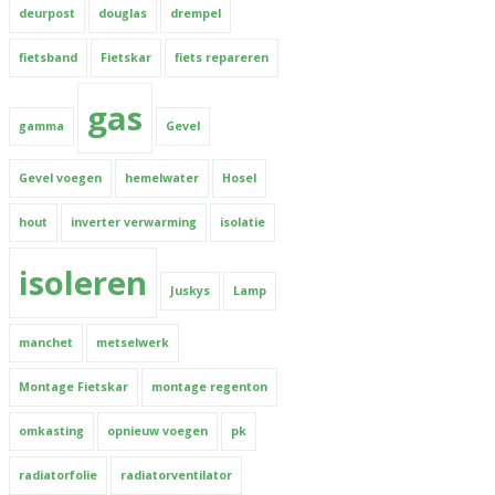
deurpost
douglas
drempel
fietsband
Fietskar
fiets repareren
gas
gamma
Gevel
Gevel voegen
hemelwater
Hosel
hout
inverter verwarming
isolatie
isoleren
Juskys
Lamp
manchet
metselwerk
Montage Fietskar
montage regenton
omkasting
opnieuw voegen
pk
radiatorfolie
radiatorventilator