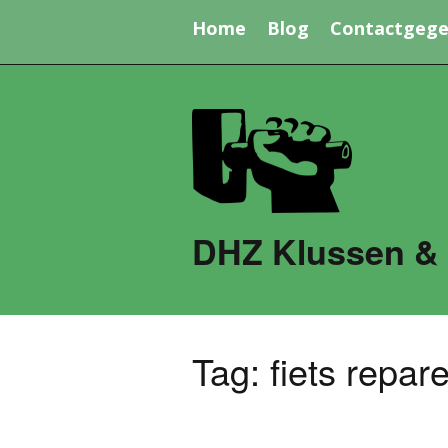
Home
Blog
Contactgege
DHZ Klussen &
Tag:
fiets repar