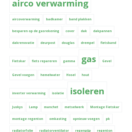
airco verwarming
aircoverwarming
badkamer
band plakken
besparen op de gasrekening
cover
dak
dakpannen
dakrenovatie
deurpost
douglas
drempel
fietsband
gas
Fietskar
fiets repareren
gamma
Gevel
Gevel voegen
hemelwater
Hosel
hout
isoleren
inverter verwarming
isolatie
Juskys
Lamp
manchet
metselwerk
Montage Fietskar
montage regenton
omkasting
opnieuw voegen
pk
radiatorfolie
radiatorventilator
regenpijp
regenton