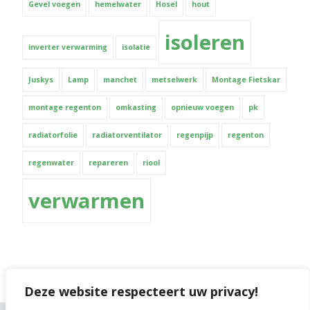
Gevel voegen
hemelwater
Hosel
hout
isoleren
inverter verwarming
isolatie
Juskys
Lamp
manchet
metselwerk
Montage Fietskar
montage regenton
omkasting
opnieuw voegen
pk
radiatorfolie
radiatorventilator
regenpijp
regenton
regenwater
repareren
riool
verwarmen
Deze website respecteert uw privacy!