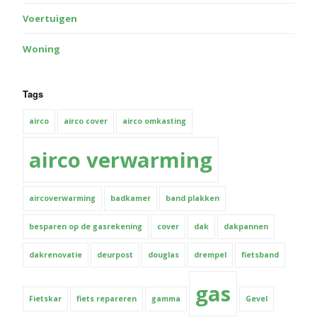
Voertuigen
Woning
Tags
airco
airco cover
airco omkasting
airco verwarming
aircoverwarming
badkamer
band plakken
besparen op de gasrekening
cover
dak
dakpannen
dakrenovatie
deurpost
douglas
drempel
fietsband
gas
Fietskar
fiets repareren
gamma
Gevel