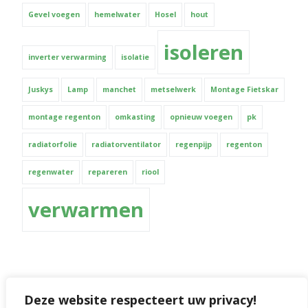
Gevel voegen
hemelwater
Hosel
hout
isoleren
inverter verwarming
isolatie
Juskys
Lamp
manchet
metselwerk
Montage Fietskar
montage regenton
omkasting
opnieuw voegen
pk
radiatorfolie
radiatorventilator
regenpijp
regenton
regenwater
repareren
riool
verwarmen
Deze website respecteert uw privacy!