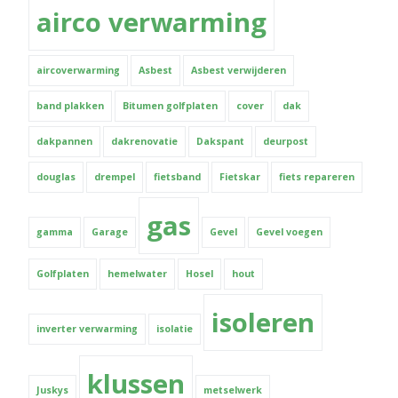
airco verwarming
aircoverwarming
Asbest
Asbest verwijderen
band plakken
Bitumen golfplaten
cover
dak
dakpannen
dakrenovatie
Dakspant
deurpost
douglas
drempel
fietsband
Fietskar
fiets repareren
gas
gamma
Garage
Gevel
Gevel voegen
Golfplaten
hemelwater
Hosel
hout
isoleren
inverter verwarming
isolatie
klussen
Juskys
metselwerk