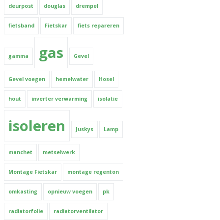
deurpost
douglas
drempel
fietsband
Fietskar
fiets repareren
gas
gamma
Gevel
Gevel voegen
hemelwater
Hosel
hout
inverter verwarming
isolatie
isoleren
Juskys
Lamp
manchet
metselwerk
Montage Fietskar
montage regenton
omkasting
opnieuw voegen
pk
radiatorfolie
radiatorventilator