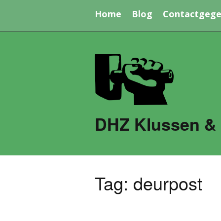
Home
Blog
Contactgege
DHZ Klussen &
Tag:
deurpost