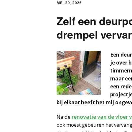
MEI 29, 2026
Zelf een deurp
drempel verva
Een deur
je over 
timmerma
maar een
een redel
projectj
bij elkaar heeft het mij onge
Na de
renovatie van de vloer 
ook moest gebeuren het vervange