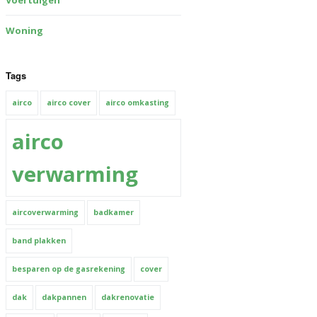
Voertuigen
Woning
Tags
airco
airco cover
airco omkasting
airco
verwarming
aircoverwarming
badkamer
band plakken
besparen op de gasrekening
cover
dak
dakpannen
dakrenovatie