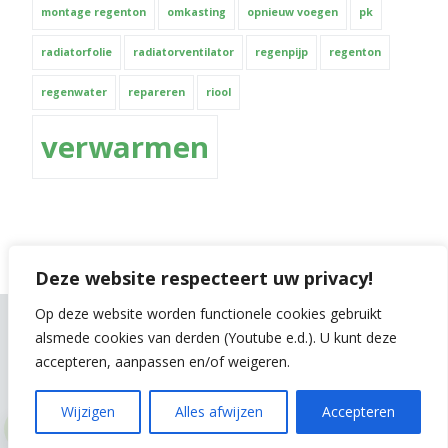
montage regenton
omkasting
opnieuw voegen
pk
radiatorfolie
radiatorventilator
regenpijp
regenton
regenwater
repareren
riool
verwarmen
Deze website respecteert uw privacy!
Op deze website worden functionele cookies gebruikt
alsmede cookies van derden (Youtube e.d.). U kunt deze
Gemaakt met
Make
. De vriendelijke site-builder.
accepteren, aanpassen en/of weigeren.
Wijzigen
Alles afwijzen
Accepteren