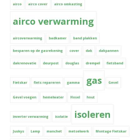
airco
airco cover
airco omkasting
airco verwarming
aircoverwarming
badkamer
band plakken
besparen op de gasrekening
cover
dak
dakpannen
dakrenovatie
deurpost
douglas
drempel
fietsband
gas
Fietskar
fiets repareren
gamma
Gevel
Gevel voegen
hemelwater
Hosel
hout
isoleren
inverter verwarming
isolatie
Juskys
Lamp
manchet
metselwerk
Montage Fietskar