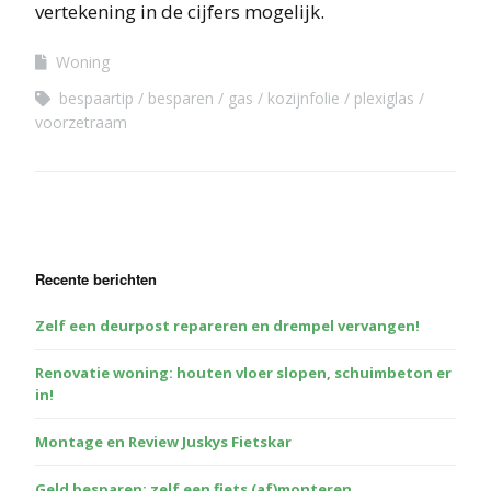
vertekening in de cijfers mogelijk.
Woning
bespaartip
besparen
gas
kozijnfolie
plexiglas
voorzetraam
Recente berichten
Zelf een deurpost repareren en drempel vervangen!
Renovatie woning: houten vloer slopen, schuimbeton er
in!
Montage en Review Juskys Fietskar
Geld besparen: zelf een fiets (af)monteren,