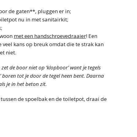
oor de gaten**, pluggen er in;
letpot nu in met sanitairkit;
;
gewoon
met een handschroevedraaier
! Een
te veel kans op breuk omdat die te strak kan
et niet.
t, zet de boor niet op ‘klopboor’ want je tegels
 boren tot je door de tegel heen bent. Daarna
 je in het beton zit.
 tussen de spoelbak en de toiletpot, draai de