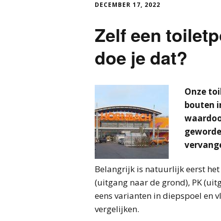
DECEMBER 17, 2022
Zelf een toilet
doe je dat?
Onze toi
bouten i
waardoor
geworden
vervange
Belangrijk is natuurlijk eerst he
(uitgang naar de grond), PK (ui
eens varianten in diepspoel en v
vergelijken.