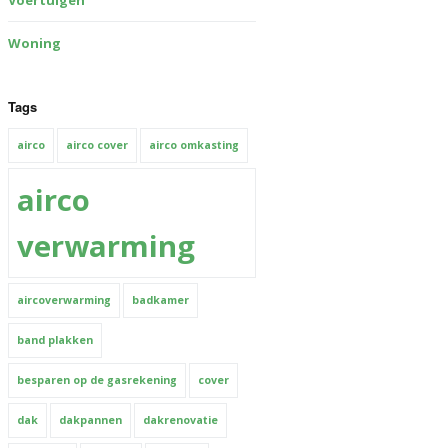
Voertuigen
Woning
Tags
airco
airco cover
airco omkasting
airco
verwarming
aircoverwarming
badkamer
band plakken
besparen op de gasrekening
cover
dak
dakpannen
dakrenovatie