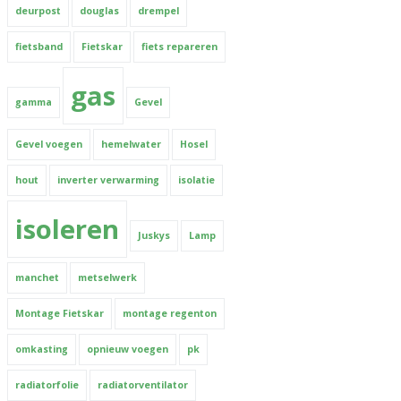
deurpost
douglas
drempel
fietsband
Fietskar
fiets repareren
gas
gamma
Gevel
Gevel voegen
hemelwater
Hosel
hout
inverter verwarming
isolatie
isoleren
Juskys
Lamp
manchet
metselwerk
Montage Fietskar
montage regenton
omkasting
opnieuw voegen
pk
radiatorfolie
radiatorventilator